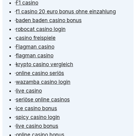
·
F1 casino
·
f1 casino 20 euro bonus ohne einzahlung
·
baden baden casino bonus
·
robocat casino login
·
casino freispiele
·
Flagman casino
·
flagman casino
·
krypto casino vergleich
·
online casino seriös
·
wazamba casino login
·
live casino
·
seriöse online casinos
·
ice casino bonus
·
spicy casino login
·
live casino bonus
·
online casino bonus