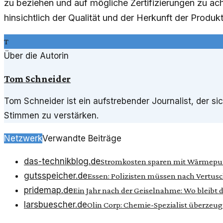
zu beziehen und auf mögliche Zertifizierungen zu ach
hinsichtlich der Qualität und der Herkunft der Produkt
T
Über die Autorin
Tom Schneider
Tom Schneider ist ein aufstrebender Journalist, der si
Stimmen zu verstärken.
Netzwerk
Verwandte Beiträge
das-technikblog.de
Stromkosten sparen mit Wärmep
gutsspeicher.de
Essen: Polizisten müssen nach Vertus
pridemap.de
Ein Jahr nach der Geiselnahme: Wo bleibt 
larsbuescher.de
Olin Corp: Chemie-Spezialist überzeu