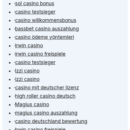
·
sol casino bonus
·
casino testsieger
·
casino willkommensbonus
·
bassbet casino auszahlung
·
casino ödeme yöntemleri
·
Irwin casino
·
irwin casino freispiele
·
casino testsieger
·
Izzi casino
·
izzi casino
·
casino mit deutscher lizenz
·
high roller casino deutsch
·
Magius casino
·
magius casino auszahlung
·
casino deutschland bewertung
·
bwin casino freispiele