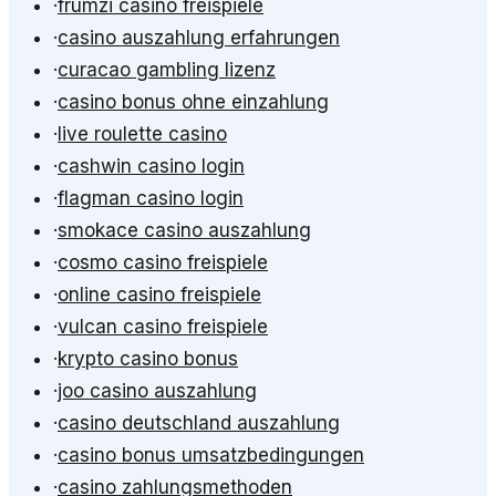
·
frumzi casino freispiele
·
casino auszahlung erfahrungen
·
curacao gambling lizenz
·
casino bonus ohne einzahlung
·
live roulette casino
·
cashwin casino login
·
flagman casino login
·
smokace casino auszahlung
·
cosmo casino freispiele
·
online casino freispiele
·
vulcan casino freispiele
·
krypto casino bonus
·
joo casino auszahlung
·
casino deutschland auszahlung
·
casino bonus umsatzbedingungen
·
casino zahlungsmethoden