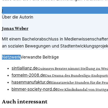
J
Über die Autorin
Jonas Weber
Mit einem Bachelorabschluss in Medienwissenschaften h
an sozialen Bewegungen und Stadtentwicklungsprojek
Netzwerk
Verwandte Beiträge
sintiallianz.de
Guirassys Berater nimmt Stellung zu We
formelm-2008.de
Das Drama des Bundesliga-Endspurts
hasenmanufaktur.de
Einsatzreiche Stunden für die Fe
bimmer-society-nord.de
Der Klinikskandal von Stuttga
Auch interessant