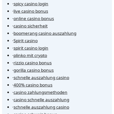
·
spicy casino login
·
live casino bonus
·
online casino bonus
·
casino sicherheit
·
boomerang casino auszahlung
·
Spirit casino
·
spirit casino login
·
plinko mit crypto
·
rizzio casino bonus
·
gorilla casino bonus
·
schnelle auszahlung casino
·
400% casino bonus
·
casino zahlungsmethoden
·
casino schnelle auszahlung
·
schnelle auszahlung casino