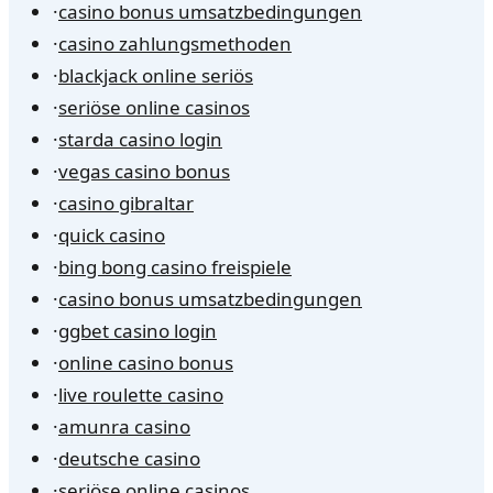
·
casino bonus umsatzbedingungen
·
casino zahlungsmethoden
·
blackjack online seriös
·
seriöse online casinos
·
starda casino login
·
vegas casino bonus
·
casino gibraltar
·
quick casino
·
bing bong casino freispiele
·
casino bonus umsatzbedingungen
·
ggbet casino login
·
online casino bonus
·
live roulette casino
·
amunra casino
·
deutsche casino
·
seriöse online casinos