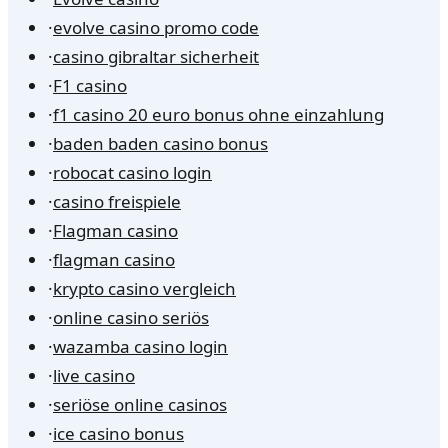
·
evolve casino promo code
·
casino gibraltar sicherheit
·
F1 casino
·
f1 casino 20 euro bonus ohne einzahlung
·
baden baden casino bonus
·
robocat casino login
·
casino freispiele
·
Flagman casino
·
flagman casino
·
krypto casino vergleich
·
online casino seriös
·
wazamba casino login
·
live casino
·
seriöse online casinos
·
ice casino bonus