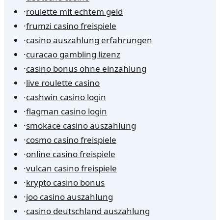
·
roulette mit echtem geld
·
frumzi casino freispiele
·
casino auszahlung erfahrungen
·
curacao gambling lizenz
·
casino bonus ohne einzahlung
·
live roulette casino
·
cashwin casino login
·
flagman casino login
·
smokace casino auszahlung
·
cosmo casino freispiele
·
online casino freispiele
·
vulcan casino freispiele
·
krypto casino bonus
·
joo casino auszahlung
·
casino deutschland auszahlung