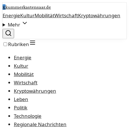
K
kummerkastensaar.de
Energie
Kultur
Mobilität
Wirtschaft
Kryptowährungen
Mehr
Rubriken
Energie
Kultur
Mobilität
Wirtschaft
Kryptowährungen
Leben
Politik
Technologie
Regionale Nachrichten