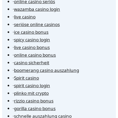
·
online casino seriös
·
wazamba casino login
·
live casino
·
seriöse online casinos
·
ice casino bonus
·
spicy casino login
·
live casino bonus
·
online casino bonus
·
casino sicherheit
·
boomerang casino auszahlung
·
Spirit casino
·
spirit casino login
·
plinko mit crypto
·
rizzio casino bonus
·
gorilla casino bonus
·
schnelle auszahlung casino