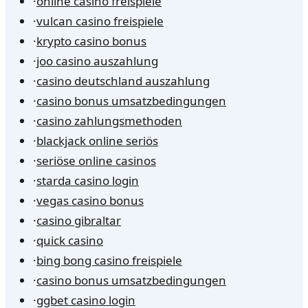
·
online casino freispiele
·
vulcan casino freispiele
·
krypto casino bonus
·
joo casino auszahlung
·
casino deutschland auszahlung
·
casino bonus umsatzbedingungen
·
casino zahlungsmethoden
·
blackjack online seriös
·
seriöse online casinos
·
starda casino login
·
vegas casino bonus
·
casino gibraltar
·
quick casino
·
bing bong casino freispiele
·
casino bonus umsatzbedingungen
·
ggbet casino login