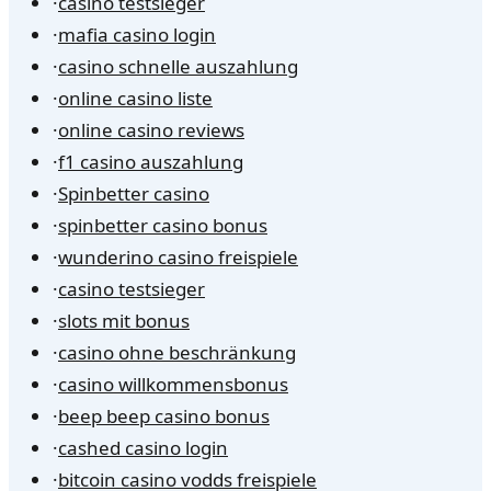
·
casino testsieger
·
mafia casino login
·
casino schnelle auszahlung
·
online casino liste
·
online casino reviews
·
f1 casino auszahlung
·
Spinbetter casino
·
spinbetter casino bonus
·
wunderino casino freispiele
·
casino testsieger
·
slots mit bonus
·
casino ohne beschränkung
·
casino willkommensbonus
·
beep beep casino bonus
·
cashed casino login
·
bitcoin casino vodds freispiele