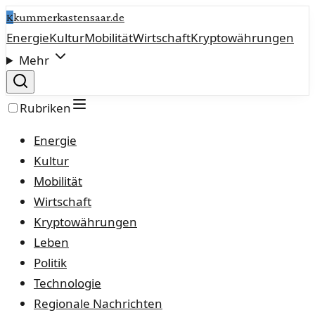
K
kummerkastensaar.de
Energie
Kultur
Mobilität
Wirtschaft
Kryptowährungen
Mehr
Rubriken
Energie
Kultur
Mobilität
Wirtschaft
Kryptowährungen
Leben
Politik
Technologie
Regionale Nachrichten