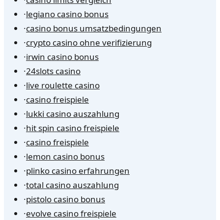
·
legiano casino bonus
·
casino bonus umsatzbedingungen
·
crypto casino ohne verifizierung
·
irwin casino bonus
·
24slots casino
·
live roulette casino
·
casino freispiele
·
lukki casino auszahlung
·
hit spin casino freispiele
·
casino freispiele
·
lemon casino bonus
·
plinko casino erfahrungen
·
total casino auszahlung
·
pistolo casino bonus
·
evolve casino freispiele